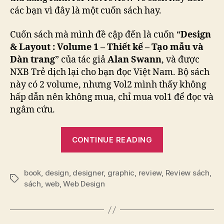
các bạn vì đây là một cuốn sách hay.
Cuốn sách mà mình đề cập đến là cuốn “
Design
& Layout : Volume 1 – Thiết kế – Tạo mẫu và
Dàn trang
” của tác giả
Alan Swann
, và được
NXB Trẻ dịch lại cho bạn đọc Việt Nam. Bộ sách
này có 2 volume, nhưng Vol2 mình thấy không
hấp dẫn nên không mua, chỉ mua vol1 để đọc và
ngâm cứu.
“Review
CONTINUE READING
sách:
Design
book
,
design
,
designer
,
graphic
,
review
,
&
Review sách
,
Tags
sách
,
web
,
Web Design
Layout
–
Volume