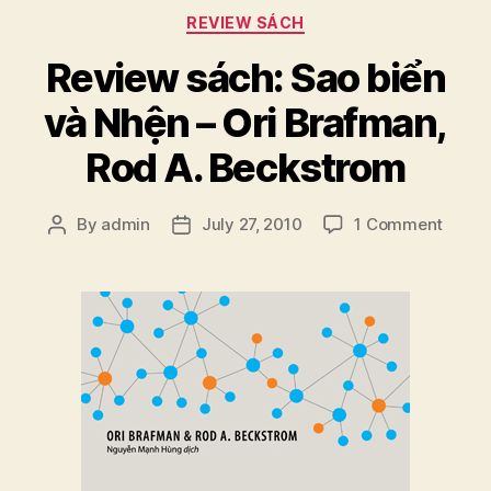
1”
Categories
REVIEW SÁCH
Review sách: Sao biển
và Nhện – Ori Brafman,
Rod A. Beckstrom
on
By
admin
July 27, 2010
1 Comment
Post
Post
Revie
author
date
sách:
Sao
biển
và
Nhện
–
Ori
Brafm
Rod
A.