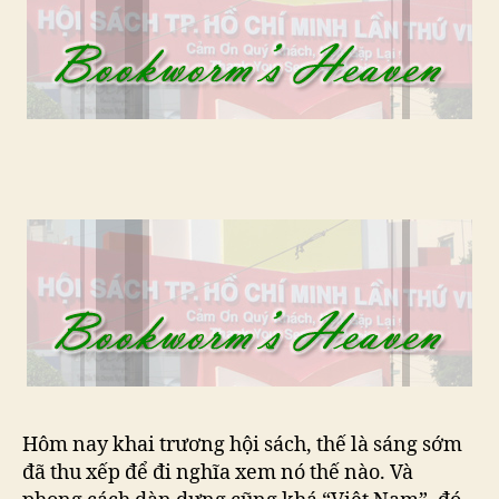
201
tại
TP
Hôm nay khai trương hội sách, thế là sáng sớm
đã thu xếp để đi nghĩa xem nó thế nào. Và