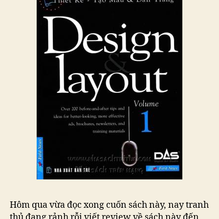
Hôm qua vừa đọc xong cuốn sách này, nay tranh
thủ đang rảnh rỗi viết review về sách này đến