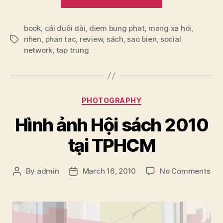
sách:
Sao
book
,
cái đuôi dài
,
diem bung phat
,
mang xa hoi
biển
,
nhen
,
phan tac
,
review
,
sách
,
sao bien
,
social
Tags
và
network
,
tap trung
Nhện
–
Ori
Brafman,
Categories
PHOTOGRAPHY
Rod
Hình ảnh Hội sách 2010
A.
Beckstrom”
tại TPHCM
on
By
admin
March 16, 2010
No Comments
Post
Post
Hìn
author
date
ảnh
Hội
sác