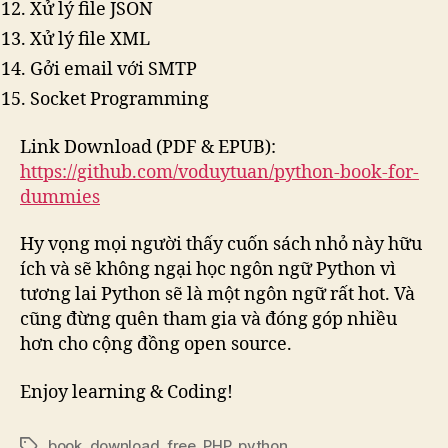
Xử lý file JSON
Xử lý file XML
Gởi email với SMTP
Socket Programming
Link Download (PDF & EPUB):
https://github.com/voduytuan/python-book-for-
dummies
Hy vọng mọi người thấy cuốn sách nhỏ này hữu
ích và sẽ không ngại học ngôn ngữ Python vì
tương lai Python sẽ là một ngôn ngữ rất hot. Và
cũng đừng quên tham gia và đóng góp nhiều
hơn cho cộng đồng open source.
Enjoy learning & Coding!
book
,
download
,
free
,
PHP
,
python
Tags