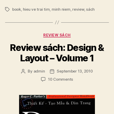
Hiểu
book
,
hieu ve trai tim
,
minh niem
,
review
về
,
sách
Tags
trái
tim
–
Categories
REVIEW SÁCH
Minh
Niệm”
Review sách: Design &
Layout – Volume 1
By
admin
September 13, 2010
Post
Post
author
date
on
10 Comments
Review
sách:
Design
&
Layout
–