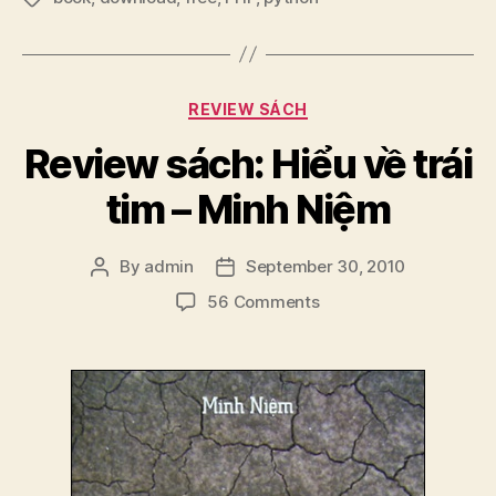
Categories
REVIEW SÁCH
Review sách: Hiểu về trái
tim – Minh Niệm
By
admin
September 30, 2010
Post
Post
author
date
on
56 Comments
Review
sách:
Hiểu
về
trái
tim
–
Minh