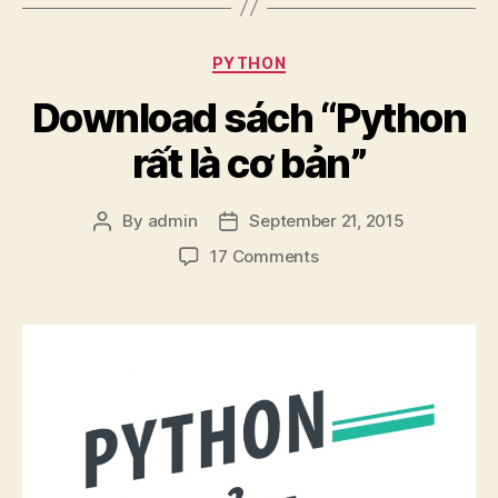
Categories
PYTHON
Download sách “Python
rất là cơ bản”
By
admin
September 21, 2015
Post
Post
author
date
on
17 Comments
Download
sách
“Python
rất
là
cơ
bản”