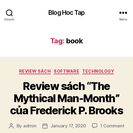
Blog Hoc Tap
Search
Menu
Tag:
book
Categories
REVIEW SÁCH
SOFTWARE
TECHNOLOGY
Review sách “The
Mythical Man-Month”
của Frederick P. Brooks
on
By
admin
January 17, 2020
1 Comment
Post
Post
Rev
author
date