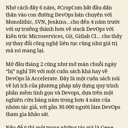
Nhớ cách đây 6 năm, #CropCom bắt đầu dấn
thân vào con đường DevOps bán chuyên với
Monolithic, SVN, Jenkins…cho đến 4 năm trước
với sự trưởng thành hơn về stack DevOps với
kiến trúc Microservices, Git, Gitlab CI… cho thấy
sự thay đổi công nghệ liên tục cũng như giá trị
mà nó mang lại.
Mở đầu tháng 2 cũng như mở màn chuỗi ngày
“bị” nghỉ Tết với một cuốn sách khá hay về
DevOps là Accelerate. Đây là một cuốn sách nói
về lợi ích của phương pháp xây dựng quy trình
phần mềm tinh gọn và Devops, dựa trên một
nghiên cứu hàng năm trong hơn 4 năm của
nhóm tác giả, với gần 30.000 người làm DevOps
tham gia khảo sát.
Nếu để ý thì một trong những tác giá là Gene