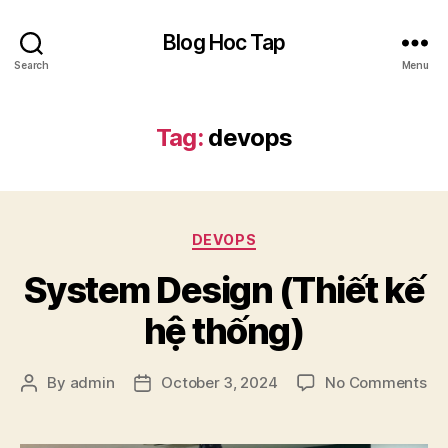
Blog Hoc Tap
Search
Menu
Tag:
devops
Categories
DEVOPS
System Design (Thiết kế
hệ thống)
on
By
admin
October 3, 2024
No Comments
Post
Post
Sy
author
date
De
(Th