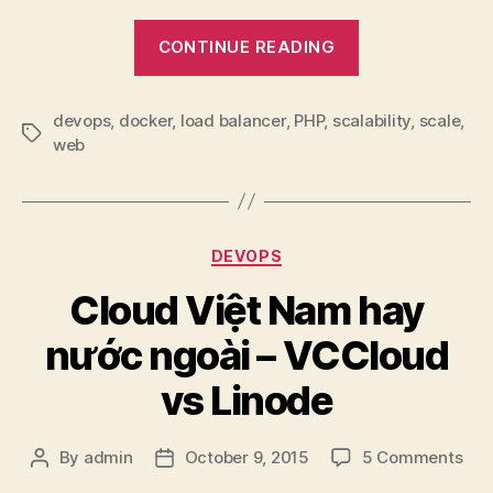
“Web
CONTINUE READING
Scalability
101:
devops
,
docker
,
load balancer
,
PHP
,
scalability
Biết
,
scale
,
Tags
web
giới
hạn
của
hệ
Categories
DEVOPS
thống”
Cloud Việt Nam hay
nước ngoài – VCCloud
vs Linode
on
By
admin
October 9, 2015
5 Comments
Post
Post
Clo
author
date