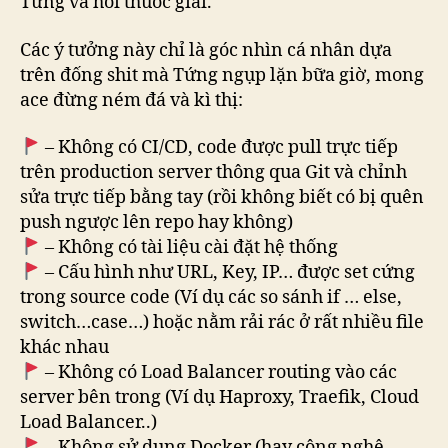
Tứng và hỏi thuốc giải.
Các ý tưởng này chỉ là góc nhìn cá nhân dựa
trên đống shit mà Tứng ngụp lặn bữa giờ, mong
ace đừng ném đá và kì thị:
– Không có CI/CD, code được pull trực tiếp
trên production server thông qua Git và chỉnh
sửa trực tiếp bằng tay (rồi không biết có bị quên
push ngược lên repo hay không)
– Không có tài liệu cài đặt hệ thống
– Cấu hình như URL, Key, IP… được set cứng
trong source code (Ví dụ các so sánh if … else,
switch…case…) hoặc nằm rải rác ở rất nhiều file
khác nhau
– Không có Load Balancer routing vào các
server bên trong (Ví dụ Haproxy, Traefik, Cloud
Load Balancer..)
– Không sử dụng Docker (hay công nghệ