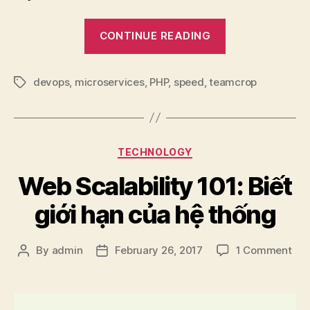
“Speed
CONTINUE READING
up
Microservices
devops
,
microservices
,
PHP
,
speed
,
teamcrop
1:
Tags
Tác
dụng
phụ
Categories
TECHNOLOGY
và
một
Web Scalability 101: Biết
số
giới hạn của hệ thống
chiến
lược
on
cơ
By
admin
February 26, 2017
1 Comment
Post
Post
We
author
date
bản”
Scal
101: