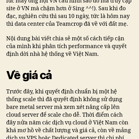
lúc mấy ông nội VN cấu hình sao đó mà truy cập
site ở VN mà chậm hơn ở Sing ^^!). Sau khi đo
đạc, nghiên cứu thì sau 10 ngày, tức là hôm nay
thì data center của Teamcrop đã về với đất mẹ.
Nội dung bài viết chia sẻ một số cách tiếp cận
của mình khi phân tích performance và quyết
định dời nhà hệ thống về Việt Nam.
Về giá cả
Trước đây, khi quyết định chuẩn bị một hệ
thống scale thì đã quyết định không sử dụng
bare metal server mà xem xét nâng cấp lên
cloud server để scale cho dễ. Thời điểm cách
đây nửa năm các dịch vụ cloud ở Việt Nam còn
khá mơ hồ về chất lượng và giá cả, còn về mảng
dịch vụ VPS hoặc Dedicated server thì chi phí