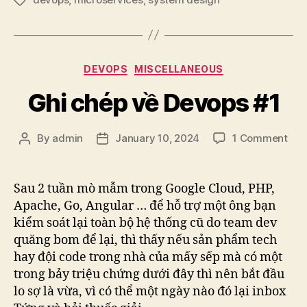
Tags
Categories
DEVOPS
MISCELLANEOUS
Ghi chép về Devops #1
on
By
admin
January 10, 2024
1 Comment
Post
Post
Ghi
author
date
ché
về
Sau 2 tuần mò mẫm trong Google Cloud, PHP,
Dev
Apache, Go, Angular … để hỗ trợ một ông bạn
#1
kiểm soát lại toàn bộ hệ thống cũ do team dev
quăng bom để lại, thì thấy nếu sản phẩm tech
hay đội code trong nhà của mấy sếp mà có một
trong bảy triệu chứng dưới đây thì nên bắt đầu
lo sợ là vừa, vì có thể một ngày nào đó lại inbox