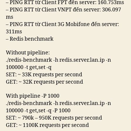
– PING RTT từ Client FPT đến server: 160.753ms
– PING RTT từ Client VNPT đến server: 306.097
ms
– PING RTT từ Client 3G Mobifone đến server:
311ms
– Redis benchmark
Without pipeline:
./redis-benchmark -h redis.server.lan.ip -n
100000 -t get,set -q
SET: ~ 33K requests per second
GET: ~ 32K requests per second
With pipeline -P 1000
./redis-benchmark -h redis.server.lan.ip -n
100000 -t get,set -q -P 1000
SET: ~ 790k – 950K requests per second
GET: ~ 1100K requests per second