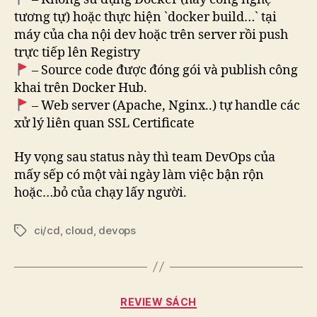
tương tự) hoặc thực hiện `docker build…` tại
máy của cha nội dev hoặc trên server rồi push
trực tiếp lên Registry
– Source code được đóng gói và publish công
khai trên Docker Hub.
– Web server (Apache, Nginx..) tự handle các
xử lý liên quan SSL Certificate
Hy vọng sau status này thì team DevOps của
mấy sếp có một vài ngày làm việc bận rộn
hoặc…bỏ của chạy lấy người.
ci/cd
,
cloud
,
devops
Tags
Categories
REVIEW SÁCH