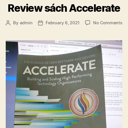
Review sách Accelerate
on
By
admin
February 6, 2021
No Comments
Post
Post
Re
author
date
sá
Ac