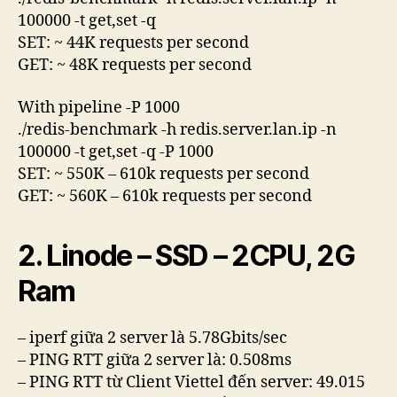
100000 -t get,set -q
SET: ~ 44K requests per second
GET: ~ 48K requests per second
With pipeline -P 1000
./redis-benchmark -h redis.server.lan.ip -n
100000 -t get,set -q -P 1000
SET: ~ 550K – 610k requests per second
GET: ~ 560K – 610k requests per second
2. Linode – SSD – 2CPU, 2G
Ram
– iperf giữa 2 server là 5.78Gbits/sec
– PING RTT giữa 2 server là: 0.508ms
– PING RTT từ Client Viettel đến server: 49.015