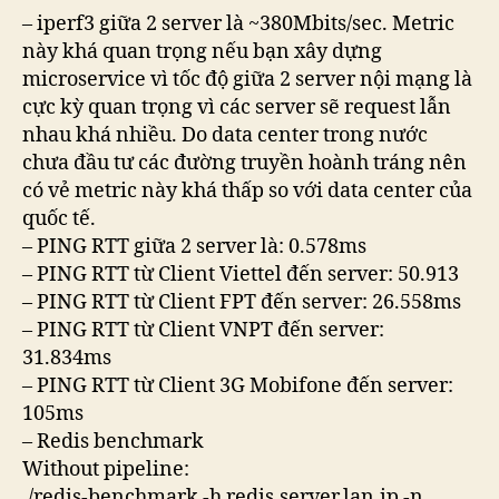
– iperf3 giữa 2 server là ~380Mbits/sec. Metric
này khá quan trọng nếu bạn xây dựng
microservice vì tốc độ giữa 2 server nội mạng là
cực kỳ quan trọng vì các server sẽ request lẫn
nhau khá nhiều. Do data center trong nước
chưa đầu tư các đường truyền hoành tráng nên
có vẻ metric này khá thấp so với data center của
quốc tế.
– PING RTT giữa 2 server là: 0.578ms
– PING RTT từ Client Viettel đến server: 50.913
– PING RTT từ Client FPT đến server: 26.558ms
– PING RTT từ Client VNPT đến server:
31.834ms
– PING RTT từ Client 3G Mobifone đến server:
105ms
– Redis benchmark
Without pipeline:
./redis-benchmark -h redis.server.lan.ip -n