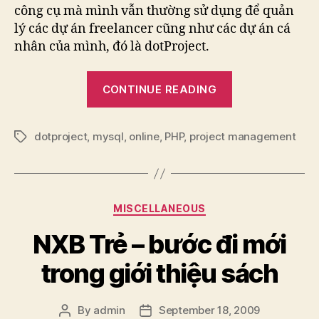
công cụ mà mình vẫn thường sử dụng để quản
lý các dự án freelancer cũng như các dự án cá
nhân của mình, đó là dotProject.
“dotProject
CONTINUE READING
–
Online
dotproject
,
mysql
,
online
,
PHP
,
project management
Project
Tags
Management”
Categories
MISCELLANEOUS
NXB Trẻ – bước đi mới
trong giới thiệu sách
By
admin
September 18, 2009
Post
Post