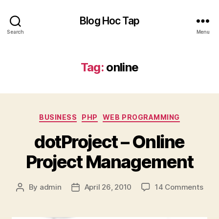
Blog Hoc Tap
Search
Menu
Tag:
online
Categories
BUSINESS
PHP
WEB PROGRAMMING
dotProject – Online
Project Management
on
By
admin
April 26, 2010
14 Comments
Post
Post
dotP
author
date
–
Onli