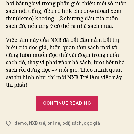
hơi bất ngờ vì trong phần giới thiệu một số cuốn
sách nổi tiếng, đều có link cho download xem
thử (demo) khoảng 1,2 chương đầu của cuốn
sách đó, nếu ưng ý có thể ra nhà sách mua.
Việc làm này của NXB đã bắt đầu nắm bắt thị
hiếu của đọc giả, luôn quan tâm sách mới và
cũng luôn muốn đọc thử vài đoạn trong cuốn
sách đó, thay vì phải vào nhà sách, lướt hết nhà
sách rồi đứng đọc –> mỏi giò. Theo mình quan
sát thì hình như chỉ mối NXB Trẻ làm việc này
thì phải!
“NXB
CONTINUE READING
Trẻ
–
demo
,
NXB trẻ
,
online
,
pdf
,
sách
,
đọc giả
bước
Tags
đi