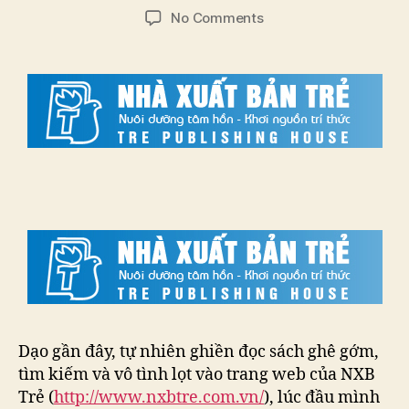
author
date
on
No Comments
NXB
Trẻ
–
bước
đi
mới
trong
giới
thiệu
sách
Dạo gần đây, tự nhiên ghiền đọc sách ghê gớm,
tìm kiếm và vô tình lọt vào trang web của NXB
Trẻ (
http://www.nxbtre.com.vn/
), lúc đầu mình