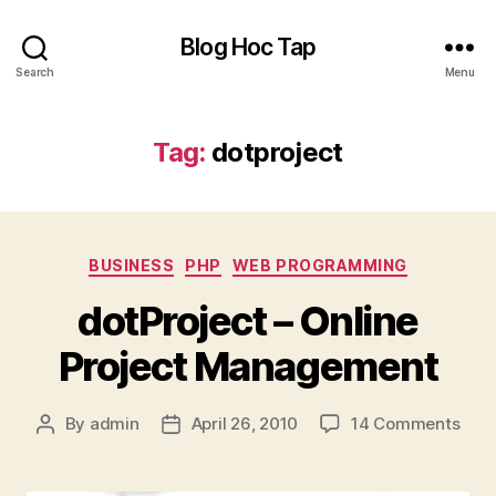
Blog Hoc Tap
Search
Menu
Tag:
dotproject
Categories
BUSINESS
PHP
WEB PROGRAMMING
dotProject – Online
Project Management
on
By
admin
April 26, 2010
14 Comments
Post
Post
dotP
author
date
–
Onli