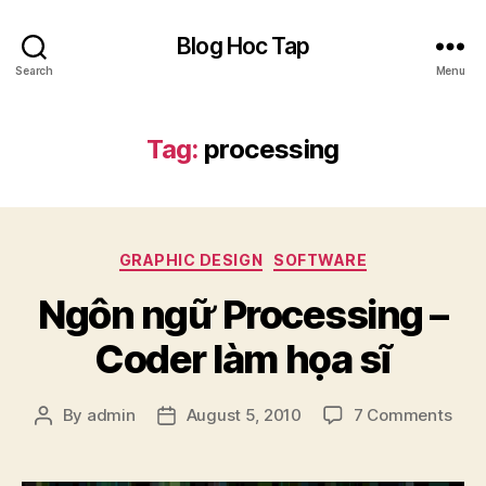
Blog Hoc Tap
Search
Menu
Tag:
processing
Categories
GRAPHIC DESIGN
SOFTWARE
Ngôn ngữ Processing –
Coder làm họa sĩ
on
By
admin
August 5, 2010
7 Comments
Post
Post
Ngô
author
date
ngữ
Proc