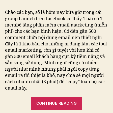
ema
từ
Chào các bạn, số là hôm nay bữa giờ trong cái
bìn
group Launch trên facebook có thấy 1 bài có 1
luậ
membẻ tặng phần mềm email marketing (miễn
củ
phí) cho các bạn bình luận. Có đến gần 500
bài
comment chứa nội dung email nên thiết nghĩ
viế
đây là 1 kho báu cho những ai đang làm các tool
tro
Fa
email marketing, còn gì tuyệt vời hơn khi có
gần 500 email khách hàng cực kỳ tiềm năng và
sẵn sàng sử dụng. Mình nghĩ cũng có nhiều
người như mình nhưng phải ngồi copy từng
email ra thì thiệt là khổ, nay chia sẻ mọi người
cách nhanh nhất (3 phút) để “copy” toàn bộ các
email này.
“Lấy
CONTINUE READING
email