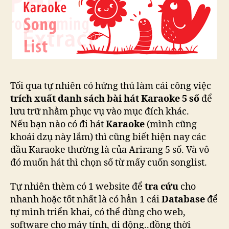
Ka
5
số
bằ
PH
Tối qua tự nhiên có hứng thú làm cái công việc
trích xuất danh sách bài hát Karaoke 5 số
để
lưu trữ nhằm phục vụ vào mục đích khác.
Nếu bạn nào có đi hát
Karaoke
(mình cũng
khoái dzụ này lắm) thì cũng biết hiện nay các
đầu Karaoke thường là của Arirang 5 số. Và vô
đó muốn hát thì chọn số từ mấy cuốn songlist.
Tự nhiên thèm có 1 website để
tra cứu
cho
nhanh hoặc tốt nhất là có hẳn 1 cái
Database
để
tự mình triển khai, có thể dùng cho web,
software cho máy tính, di động..đồng thời