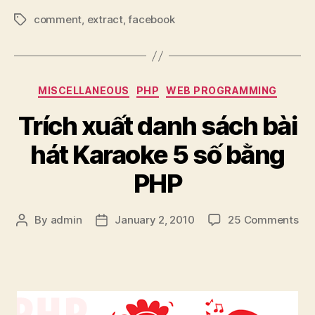
từ
comment
,
extract
,
facebook
bình
Tags
luận
của
bài
Categories
MISCELLANEOUS
PHP
WEB PROGRAMMING
viết
trong
Trích xuất danh sách bài
Facebook”
hát Karaoke 5 số bằng
PHP
on
By
admin
January 2, 2010
25 Comments
Post
Post
Trí
author
date
xuấ
da
sá
bài
hát