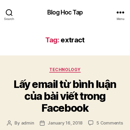
Blog Hoc Tap
Search
Menu
Tag:
extract
Categories
TECHNOLOGY
Lấy email từ bình luận
của bài viết trong
Facebook
on
By
admin
January 16, 2018
5 Comments
Post
Post
Lấy
author
date