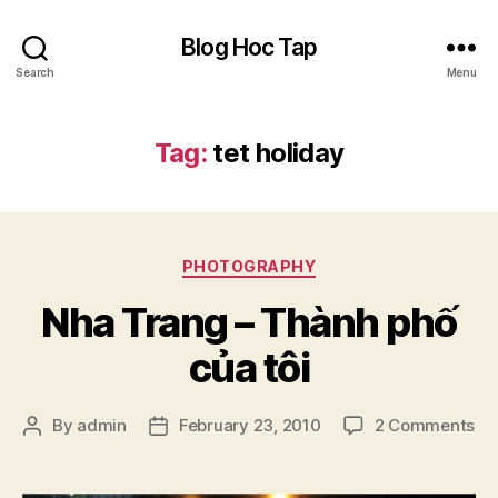
Blog Hoc Tap
Search
Menu
Tag:
tet holiday
Categories
PHOTOGRAPHY
Nha Trang – Thành phố
của tôi
on
By
admin
February 23, 2010
2 Comments
Post
Post
Nh
author
date
Tr
–