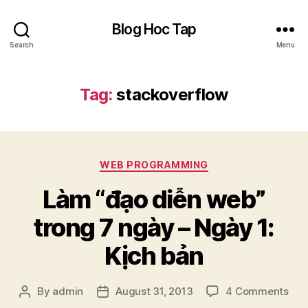
Blog Hoc Tap
Search
Menu
Tag:
stackoverflow
Categories
WEB PROGRAMMING
Làm “đạo diễn web”
trong 7 ngày – Ngày 1:
Kịch bản
on
By
admin
August 31, 2013
4 Comments
Post
Post
Là
author
date