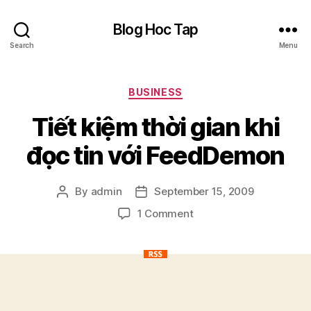
Blog Hoc Tap
Search
Menu
Categories
BUSINESS
Tiết kiệm thời gian khi
đọc tin với FeedDemon
By
admin
September 15, 2009
Post
Post
author
date
on
1 Comment
Tiết
kiệm
thời
gian
khi
đọc