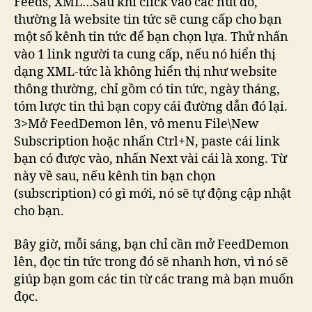
Feeds, XML…Sau khi click vào các nút đó,
thường là website tin tức sẽ cung cấp cho bạn
một số kênh tin tức để bạn chọn lựa. Thử nhấn
vào 1 link người ta cung cấp, nếu nó hiển thị
dạng XML-tức là không hiển thị như website
thông thường, chỉ gồm có tin tức, ngày tháng,
tóm lược tin thì bạn copy cái đường dẫn đó lại.
3>Mở FeedDemon lên, vô menu File\New
Subscription hoặc nhấn Ctrl+N, paste cái link
bạn có được vào, nhấn Next vài cái là xong. Từ
này về sau, nếu kênh tin bạn chọn
(subscription) có gì mới, nó sẽ tự động cập nhật
cho bạn.
Bây giờ, mỗi sáng, bạn chỉ cần mở FeedDemon
lên, đọc tin tức trong đó sẽ nhanh hơn, vì nó sẽ
giúp bạn gom các tin từ các trang mà bạn muốn
đọc.